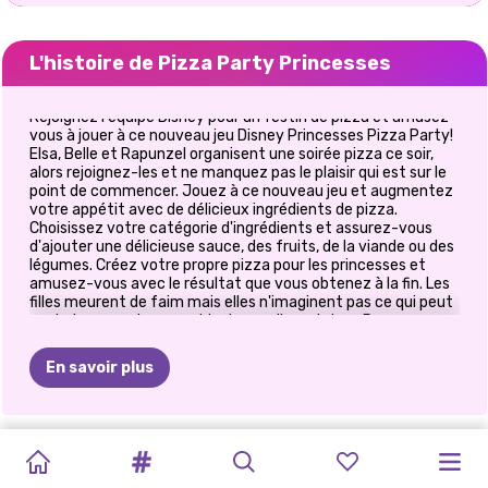
L'histoire de Pizza Party Princesses
Rejoignez l'équipe Disney pour un festin de pizza et amusez-
vous à jouer à ce nouveau jeu Disney Princesses Pizza Party!
Elsa, Belle et Rapunzel organisent une soirée pizza ce soir,
alors rejoignez-les et ne manquez pas le plaisir qui est sur le
point de commencer. Jouez à ce nouveau jeu et augmentez
votre appétit avec de délicieux ingrédients de pizza.
Choisissez votre catégorie d'ingrédients et assurez-vous
d'ajouter une délicieuse sauce, des fruits, de la viande ou des
légumes. Créez votre propre pizza pour les princesses et
amusez-vous avec le résultat que vous obtenez à la fin. Les
filles meurent de faim mais elles n'imaginent pas ce qui peut
venir de mauvaises combinaisons alimentaires. Passez un
bon moment ici!
En savoir plus
FÊTE
DES
GLAMOUR
FESTIVALS
PRINCESSE
PRINCESSE
PRINCESS
BOULANGERIE
SOIRÉE
LES
CADEAU
PRINCESSE
FÊTE
DE
PAILLETTES
#VIEPLAGE
D&#39;ÉTÉ
ALL
WHITE
POLYNÉSIENNE
FIRST
KITTY
PYJAMA
PATRONS
DE
LOVE
LA