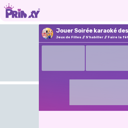
Jouer Soirée karaoké des
Jeux de Filles
S'habiller
Faire la fê