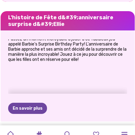
L'histoire de Fête d&#39;anniversaire
surprise d&#39;Ellie
Passez un moment incroyable à jouer à ce fabuleux jeu
appelé Barbie's Surprise Birthday Party! L'anniversaire de
Barbie approche et ses amis ont décidé de la surprendre de la
manière la plus incroyable! Jouez à ce jeu pour découvrir ce
que les filles ont en réserve pour elle!
En savoir plus
FÊTE
DES
GLAMOUR
FESTIVALS
PRINCESSE
PRINCESSE
PRINCESS
PRINCESSE
FÊTE
DE
FÊTE
FÊTE
MAINTENANT
THÉ
DES