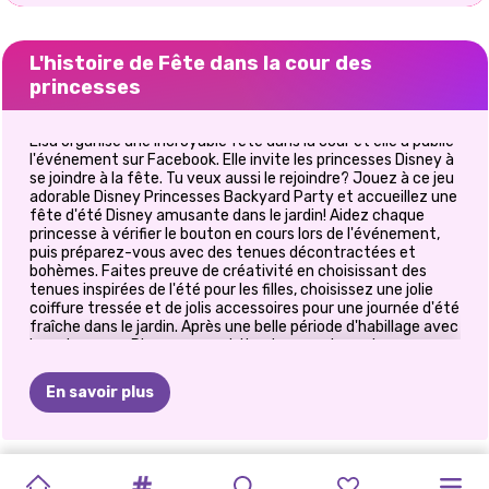
L'histoire de Fête dans la cour des
princesses
Elsa organise une incroyable fête dans la cour et elle a publié
l'événement sur Facebook. Elle invite les princesses Disney à
se joindre à la fête. Tu veux aussi le rejoindre? Jouez à ce jeu
adorable Disney Princesses Backyard Party et accueillez une
fête d'été Disney amusante dans le jardin! Aidez chaque
princesse à vérifier le bouton en cours lors de l'événement,
puis préparez-vous avec des tenues décontractées et
bohèmes. Faites preuve de créativité en choisissant des
tenues inspirées de l'été pour les filles, choisissez une jolie
coiffure tressée et de jolis accessoires pour une journée d'été
fraîche dans le jardin. Après une belle période d'habillage avec
les princesses Disney, vous obtiendrez un niveau bonus pour
profiter encore plus de votre séjour ici. Commencez la fête
et amusez-vous avec ce jeu mignon que nous avons pour
En savoir plus
vous!
FÊTE
DES
GLAMOUR
FESTIVALS
PRINCESSE
PRINCESSE
PRINCESS
PRINCESSE
FÊTE
DE
FÊTE
FÊTE
MAINTENANT
THÉ
DES