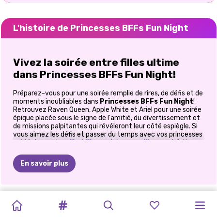
L'histoire de Princesses BFFs Fun Night
Vivez la soirée entre filles ultime
dans Princesses BFFs Fun Night!
Préparez-vous pour une soirée remplie de rires, de défis et de
moments inoubliables dans
Princesses BFFs Fun Night
!
Retrouvez Raven Queen, Apple White et Ariel pour une soirée
épique placée sous le signe de l'amitié, du divertissement et
de missions palpitantes qui révéleront leur côté espiègle. Si
vous aimez les défis et passer du temps avec vos princesses
préférées, ce jeu
d'habillage
et de
maquillage
est fait pour
vous.
En savoir plus
Faites la connaissance du trio
fabuleux
FÊTE
DES
OH
MON
L&#39;HEURE
PRINCESSES
BFFS
EMBRASSEZ
SŒURS
SOIRÉE
MEILLEURS
LE
PRINCESSE
LES
Raven Queen, Apple White et Ariel ne sont pas seulement
meilleures amies, elles sont inséparables! Elles adorent
PAILLETTES
GOTHIQUE
D&#39;OR
UGLY
VACANCES
UN
AMI
NOUVEL
BFFS
AMIS
:
MARIAGE
RAINBOW
BLONDES
passer du temps ensemble, partager des secrets et créer