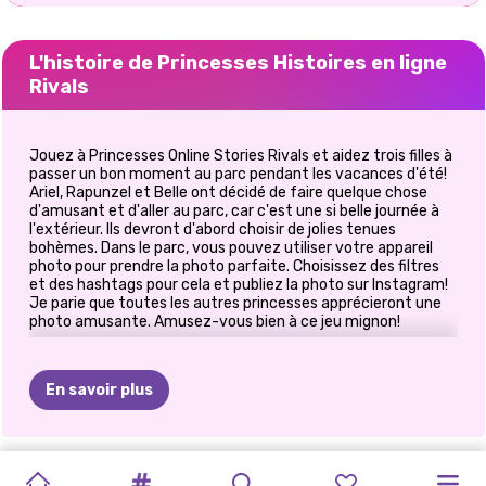
L'histoire de Princesses Histoires en ligne
Rivals
Jouez à Princesses Online Stories Rivals et aidez trois filles à
passer un bon moment au parc pendant les vacances d'été!
Ariel, Rapunzel et Belle ont décidé de faire quelque chose
d'amusant et d'aller au parc, car c'est une si belle journée à
l'extérieur. Ils devront d'abord choisir de jolies tenues
bohèmes. Dans le parc, vous pouvez utiliser votre appareil
photo pour prendre la photo parfaite. Choisissez des filtres
et des hashtags pour cela et publiez la photo sur Instagram!
Je parie que toutes les autres princesses apprécieront une
photo amusante. Amusez-vous bien à ce jeu mignon!
En savoir plus
GLAMOUR
FRAISE
TIKTOK
ESTHÉTIQUE
VACANCES
EXCURSION
CÉLÉBRATION
ELIZA
ET
TRESSES
BESTIES
ANNIE
ET
FASHIONISTA