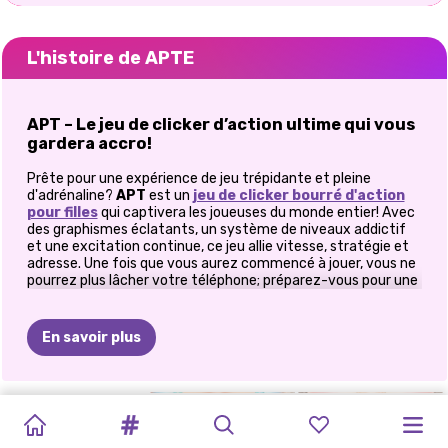
L'histoire de APTE
APT – Le jeu de clicker d’action ultime qui vous
gardera accro!
Prête pour une expérience de jeu trépidante et pleine
d'adrénaline?
APT
est un
jeu de clicker bourré d'action
pour filles
qui captivera les joueuses du monde entier! Avec
des graphismes éclatants, un système de niveaux addictif
et une excitation continue, ce jeu allie vitesse, stratégie et
adresse. Une fois que vous aurez commencé à jouer, vous ne
pourrez plus lâcher votre téléphone; préparez-vous pour une
aventure épique qui mettra vos réflexes à rude épreuve et
vous donnera envie d'y revenir!
En savoir plus
Pourquoi APT est le jeu de clicker à ne pas
manquer!
APT n'est pas un simple
jeu de clicker
: il est conçu pour
TOCA
HABILLEZ-
PUZZLE
TEST
REINE
DU
RÉPARATION
LOL
LA
FIÈVRE
BFF
STUDIO
BFF
MODE
vous captiver, vous divertir et vous faire progresser
VOUS
constamment! Voici pourquoi vous allez l'adorer:
BOCA
DE
TUILES
D'AMOUR
MAHJONG
DE
MODE
SURPRISE
DU
BLACK
FANGIRLS
DE
STYLE
Y2K