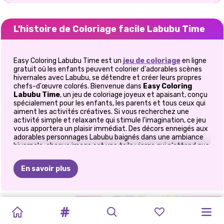
L'histoire de Coloriage facile Labubu Time
Easy Coloring Labubu Time est un
jeu de coloriage
en ligne
gratuit où les enfants peuvent colorier d'adorables scènes
hivernales avec Labubu, se détendre et créer leurs propres
chefs-d'œuvre colorés. Bienvenue dans
Easy Coloring
Labubu Time
, un jeu de coloriage joyeux et apaisant, conçu
spécialement pour les enfants, les parents et tous ceux qui
aiment les activités créatives. Si vous recherchez une
activité simple et relaxante qui stimule l'imagination, ce jeu
vous apportera un plaisir immédiat. Des décors enneigés aux
adorables personnages Labubu baignés dans une ambiance
hivernale, chaque image est une toile vierge qui n'attend que
votre touche personnelle. Dès ma première partie, je me suis
surprise à sourire sans même m'en rendre compte. Choisir les
En savoir plus
couleurs, colorier de chaleureux paysages d'hiver et voir
Labubu prendre vie était une expérience relaxante et
gratifiante. C'est le genre de jeu qui invite à la détente et
laisse libre cours à la créativité, idéal pour des moments de
LIVRE
DE
COLORIAGE
DOODLE
:
LIVRE
DE
LABUBU
LABUBU
:
LABUBU
:
JEU
DE
calme ou des pauses ludiques.
COLORIAGE
GACHA
APPRENDRE
COLORIAGE
ET
CRÉEZ
COLLECTIONNEZ
DESSIN