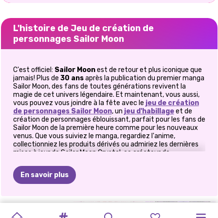
L'histoire de Jeu de création de
personnages Sailor Moon
C'est officiel:
Sailor Moon
est de retour et plus iconique que
jamais! Plus de
30 ans
après la publication du premier manga
Sailor Moon, des fans de toutes générations revivent la
magie de cet univers légendaire. Et maintenant, vous aussi,
vous pouvez vous joindre à la fête avec le
jeu de création
de personnages Sailor Moon
, un
jeu
d'habillage
et de
création de personnages éblouissant, parfait pour les fans de
Sailor Moon de la première heure comme pour les nouveaux
venus. Que vous suiviez le manga, regardiez l'anime,
collectionniez les produits dérivés ou admiriez les dernières
mises à jour de Sailor Moon Crystal, ce créateur de
personnages transporte cet univers adoré directement sur
votre écran, pour un concentré de nostalgie, de paillettes et
En savoir plus
de créativité sans limites.
🌙
Créez votre propre Sailor Guardian
JEU
KPOP
IDOL
COUPLE
PRINCESSE
LE
MONDE
ÉCOLE
DE
PRINCESSES
COSPLAY
DÉFI
LOOKS
DE
Ce jeu est votre accès privilégié au Royaume de la Lune. Vous