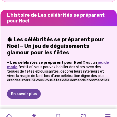
L'histoire de Les célébrités se préparent
pour Noël
🎄 Les célébrités se préparent pour
Noël – Un jeu de déguisements
glamour pour les fêtes
« Les célébrités se préparent pour Noël »
est un
jeu de
mode
festif où vous pouvez habiller des stars avec des
tenues de fêtes éblouissantes, décorer leurs intérieurs et
vivre la magie de Noël lors d'une célébration digne des plus
grandes stars. Si vous vous êtes déjà demandé comment les
célébrités se préparent pour Noël, ce jeu vous offre une
réponse amusante et stylée, un véritable festival de
paillettes, de lumières et de joie des fêtes.
En savoir plus
✨ Entrez dans un monde de Noël
étoilé
JEU
DE
SOIRÉE
DE
JEU
DE
DÉGUISEMENT
JEU
DÉGUISEMENT
LE
NOËL
CÉLÉBRATION
BFFS
DOUZE
ELLIE
PRINCESSES