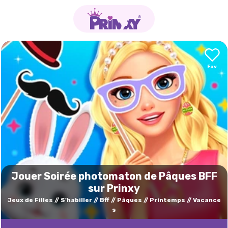
Jouer Soirée photomaton de Pâques BFF
sur Prinxy
Jeux de Filles
S'habiller
Bff
Pâques
Printemps
Vacance
s