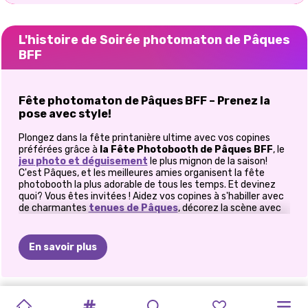
L'histoire de Soirée photomaton de Pâques
BFF
Fête photomaton de Pâques BFF – Prenez la
pose avec style!
Plongez dans la fête printanière ultime avec vos copines
préférées grâce à
la Fête Photobooth de Pâques BFF
, le
jeu
photo et déguisement
le plus mignon de la saison!
C'est Pâques, et les meilleures amies organisent la fête
photobooth la plus adorable de tous les temps. Et devinez
quoi? Vous êtes invitées ! Aidez vos copines à s'habiller avec
de charmantes
tenues de Pâques
, décorez la scène avec
des accessoires pastel parfaits et immortalisez des
souvenirs inoubliables dans leur photobooth super mignon.
Des oreilles de lapin moelleuses aux couronnes de fleurs, en
En savoir plus
passant par les robes à pois et les superbes décors, cette
fête déborde de couleurs, d'amitié et d'ambiance festive!
Fête Photobooth de Pâques BFF
MAHJONG
CÉLÉBRITÉ
SÉANCE
PRINTEMPS
MAGIE
DE
SURPRISE
PHOTOGRAPHE
PRINCESSES
MES
PRÉPARATIONS
ELLIE
ET
DANSE
Habillez-vous, décorez et prenez des photos!