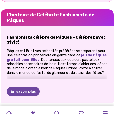
L'histoire de Célébrité Fashionista de
Pâques
Fashionista célèbre de Pâques – Célébrez avec
style!
Pâques est là, et vos célébrités préférées se préparent pour
une célébration printanière élégante dans ce
jeu de Pâques
gratuit pour filles
!
Des tenues aux couleurs pastel aux
adorables accessoires de lapin, il est temps d'aider ces icônes
de la mode à créer le look de Pâques ultime. Prête à entrer
dans le monde du faste, du glamour et du plaisir des fêtes?
Habillez-vous pour une fabuleuse célébration
de Pâques!
En savoir plus
Ces
stars de premier plan
organisent une
fête de
Pâques exclusive
et elles ont besoin de votre
expertise
en matière de mode
pour briller. Parcourez leurs
garde-
robes glamour
, mélangez et assortissez
des tenues
LE
VOYAGE
MEGA
FÊTE
DU
CÉLÉBRATION
FASHIONISTA
MES
FASHIONISTA
FASHIONISTA
FÊTES
DE
ELLIE
ET
DANSE
pastel chics
et ajoutez la
touche finale parfaite
pour un