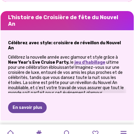
L'histoire de Croisière de fête du Nouvel
An
Célébrez avec style: croisière de réveillon du Nouvel
An
Célébrez la nouvelle année avec glamour et style grâce à
New Year's Eve Cruise Party,
le
jeu d'habillage
ultime
pour une célébration éblouissante! Imaginez-vous sur une
croisière de luxe, entouré de vos amis les plus proches et de
célébrités, tandis que vous dansez toute la nuit sous les
étoiles. La scène est prête pour un réveillon du Nouvel An
inoubliable, et c'est votre travail de vous assurer que tout le
monde soit parfait pour cet événement glamour.
Embarquez pour le plaisir de la mode
En savoir plus
Créez des looks de fête éblouissants
Il est temps de plonger dans des garde-robes remplies de
CONCERT
LES
MAQUILLAGE
CONCERT
FÊTE
À
NOUVEL
PRINCESSE
PRINCESSE
PRINCESS
FÊTE
DES
FÊTE
DU
PRINCESSE
mode festive. Des robes élégantes aux robes de cocktail
chics, choisissez la tenue parfaite pour la croisière de