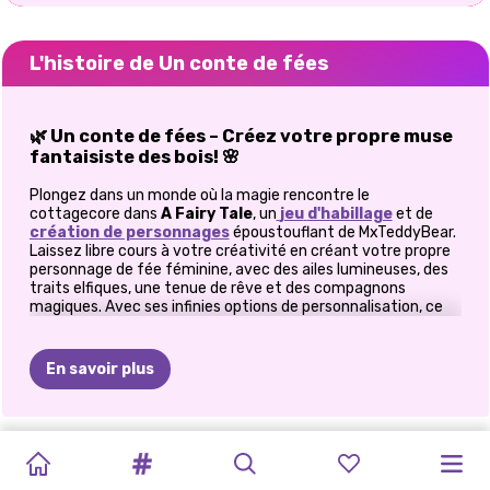
L'histoire de Un conte de fées
🌿 Un conte de fées – Créez votre propre muse
fantaisiste des bois! 🌸
Plongez dans un monde où la magie rencontre le
cottagecore dans
A Fairy Tale
, un
jeu
d'habillage
et de
création de personnages
époustouflant de MxTeddyBear.
Laissez libre cours à votre créativité en créant votre propre
personnage de fée féminine, avec des ailes lumineuses, des
traits elfiques, une tenue de rêve et des compagnons
magiques. Avec ses infinies options de personnalisation, ce
jeu est le terrain de jeu idéal pour les amateurs de fantasy et
les fans de fairycore!
En savoir plus
✨ Concevez un OC fantastique avec une
esthétique de livre de contes
La magie commence par les détails les plus délicats.
CRÉATEUR
JOURNAL
JEU
JEU
GROOVY
LA
JEU
MAQUILLAGE
HABILLER
MON
MON
CRÉATEUR
Commencez par sélectionner des sous-vêtements doux aux
tons pastel, qui donneront à votre fée des bois une allure
D'AVATARS
D'UNE
D'HABILLAGE
D'HABILLAGE
RÉTRO
2
BEAUTÉ
D'HABILLAGE
INSTA:
MASHA
PLANIFICATEUR
AVATAR
D&#39;AVATAR